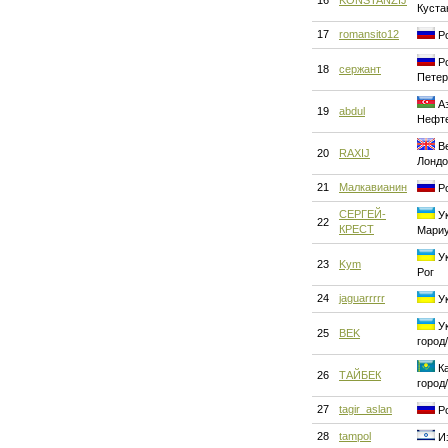
16
KONSTANZIJ
Куста
17
romansito12
Ро
Ро
18
сержант
Петер
Аз
19
abdul
Нефт
Ве
20
RAXIJ
Лондо
21
Малкавианин
Ро
СЕРГЕЙ-
Ук
22
КРЕСТ
Мари
Ук
23
Kym
Рог
24
jaguarrrrr
Ук
Ук
25
BEK
город
Ка
26
ТАЙБЕК
город
27
tagir_aslan
Ро
28
tampol
Из