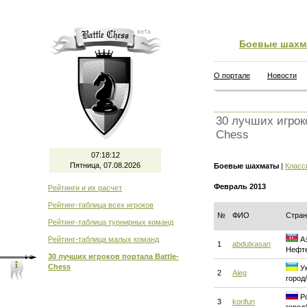
Боевые шахм
О портале
Новости
30 лучших игроко
Chess
07:18:13
Пятница, 07.08.2026
Боевые шахматы
|
Класс
Февраль 2013
Рейтинги и их расчет
Рейтинг-таблица всех игроков
№
ФИО
Стран
Рейтинг-таблица турнирных команд
Рейтинг-таблица малых команд
Аз
1
abdulxasan
Нефт
30 лучших игроков портала Battle-
Chess
Ук
2
Aleg
город
Ро
3
korifun