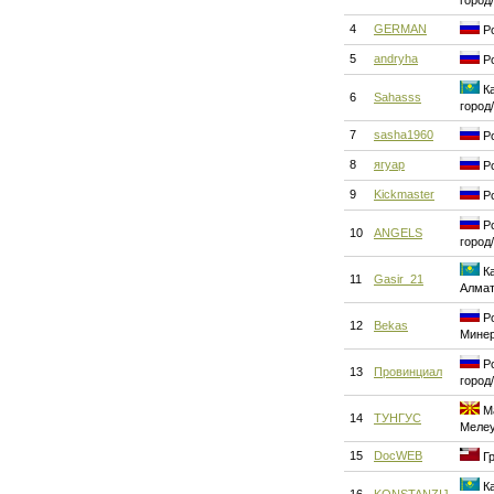
город
4
GERMAN
Ро
5
andryha
Ро
Ка
6
Sahasss
город
7
sasha1960
Ро
8
ягуар
Ро
9
Kickmaster
Ро
Ро
10
ANGELS
город
Ка
11
Gasir_21
Алма
Ро
12
Bekas
Мине
Ро
13
Провинциал
город
Ма
14
ТУНГУС
Меле
15
DocWEB
Гр
Ка