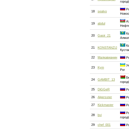
город
Ро
18
sealvo
Новос
Аз
19
abdul
Нефт
Ка
20
Gasir_21
Алма
Ка
21
KONSTANZIJ
Куста
22
Малкавианин
Ро
Ук
23
Kym
Рог
Бе
24
GAMBIT_13
город
25
DiGGeR
Ро
26
Algersster
Ро
27
Kickmaster
Ро
Ро
28
bvi
город
29
chef_001
Ро