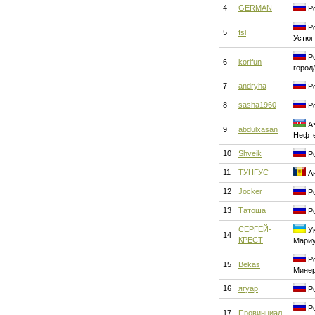
4
GERMAN
Ро
Ро
5
fsl
Устюг
Ро
6
korifun
город
7
andryha
Ро
8
sasha1960
Ро
Аз
9
abdulxasan
Нефт
10
Shveik
Ро
11
ТУНГУС
Ан
12
Jocker
Ро
13
Татоша
Ро
СЕРГЕЙ-
Ук
14
КРЕСТ
Мари
Ро
15
Bekas
Мине
16
ягуар
Ро
Ро
17
Провинциал