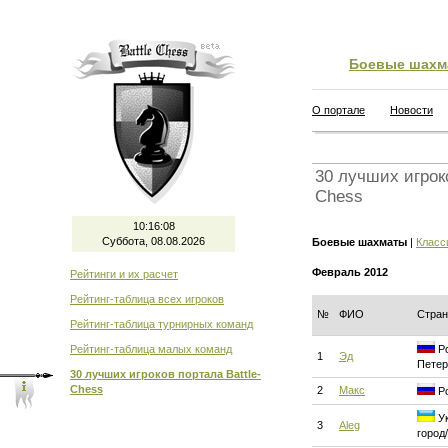
Боевые шахм
О портале
Новости
30 лучших игроко
Chess
10:16:08
Суббота, 08.08.2026
Боевые шахматы
|
Класс
Февраль 2012
Рейтинги и их расчет
Рейтинг-таблица всех игроков
№
ФИО
Стран
Рейтинг-таблица турнирных команд
Рейтинг-таблица малых команд
Ро
1
Эд
Петер
30 лучших игроков портала Battle-
Chess
2
Макс
Ро
Ук
3
Aleg
город