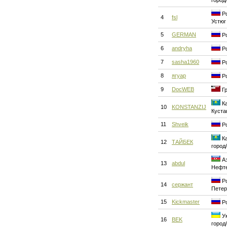
город
Ро
4
fsl
Устюг
5
GERMAN
Ро
6
andryha
Ро
7
sasha1960
Ро
8
ягуар
Ро
9
DocWEB
Гр
Ка
10
KONSTANZIJ
Куста
11
Shveik
Ро
Ка
12
ТАЙБЕК
город
Аз
13
abdul
Нефт
Ро
14
сержант
Петер
15
Kickmaster
Ро
Ук
16
BEK
город