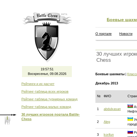
Боевые шахм
О портале
Новости
30 лучших игроко
Chess
19:57:51
Воскресенье, 09.08.2026
Боевые шахматы
|
Класс
Декабрь 2013
Рейтинги и их расчет
Рейтинг-таблица всех игроков
№
ФИО
Стран
Рейтинг-таблица турнирных команд
Рейтинг-таблица малых команд
Аз
1
abdulxasan
Нефт
30 лучших игроков портала Battle-
Chess
Ук
2
Aleg
город
Ро
3
korifun