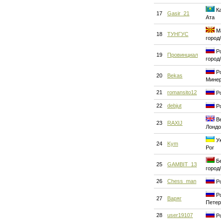
Ка
17
Gasir_21
Ата
Ма
18
ТУНГУС
город
Ро
19
Провинциал
город
Ро
20
Bekas
Мине
21
romansito12
Ро
22
debjut
Ро
Ве
23
RAXIJ
Лондо
Ук
24
Kym
Рог
Бе
25
GAMBIT_13
город
26
Chess_man
Ро
Ро
27
Варяг
Петер
28
user19107
Ро