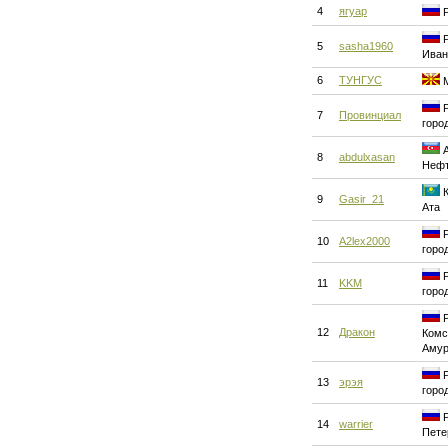
4
ягуар
Р
Р
5
sasha1960
Иван
6
ТУНГУС
М
Р
7
Провинциал
горо
А
8
abdulxasan
Нефт
К
9
Gasir_21
Ата
Р
10
A2lex2000
горо
Р
11
KKM
горо
Р
12
Дракон
Комс
Аму
Р
13
эрэя
горо
Р
14
warrier
Пете