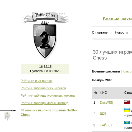
Боевые шахм
О портале
Новости
30 лучших игроко
Chess
16:32:15
Суббота, 08.08.2026
Боевые шахматы
|
Класс
Ноябрь 2016
Рейтинги и их расчет
Рейтинг-таблица всех игроков
№
ФИО
Стра
Рейтинг-таблица турнирных команд
1
DocWEB
Рейтинг-таблица малых команд
Г
30 лучших игроков портала Battle-
У
2
Aleg
Chess
горо
К
3
ТАЙБЕК
горо