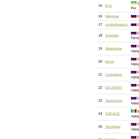
У
15
Kym
Рог
16
Мирянка
Р
17
xxxAndroidxxx
Р
Р
18
Gennady
Пете
Р
19
Девкалион
горо
Р
20
Катон
горо
Р
21
Сергеевна
горо
Р
22
DILIJANS3
горо
Р
23
Залепехин
горо
М
24
GAGAUZ
горо
Р
25
Эвтибида
горо
Р