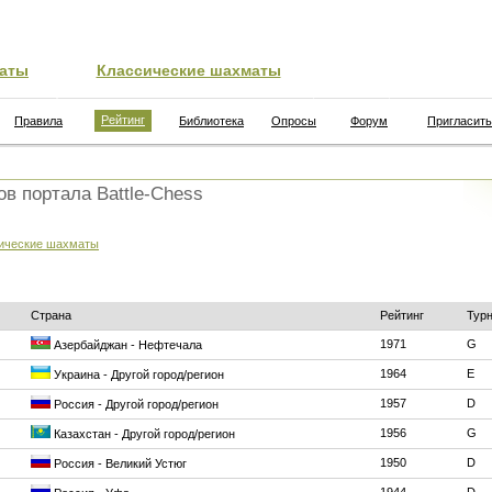
аты
Классические шахматы
Рейтинг
Правила
Библиотека
Опросы
Форум
Пригласить
ов портала Battle-Chess
ические шахматы
Страна
Рейтинг
Тур
1971
G
Азербайджан - Нефтечала
1964
E
Украина - Другой город/регион
1957
D
Россия - Другой город/регион
1956
G
Казахстан - Другой город/регион
1950
D
Россия - Великий Устюг