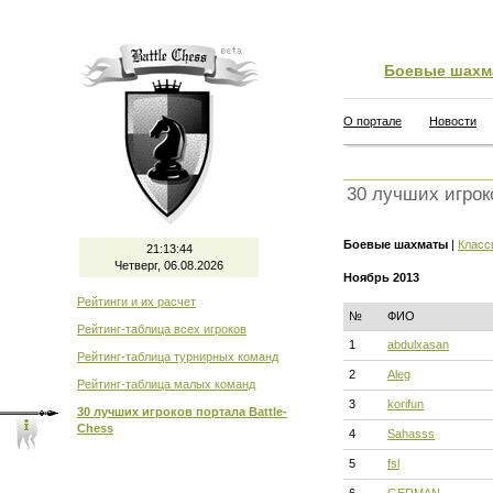
Боевые шахм
О портале
Новости
30 лучших игрок
Боевые шахматы
|
Класс
21:13:45
Четверг, 06.08.2026
Ноябрь 2013
Рейтинги и их расчет
№
ФИО
Рейтинг-таблица всех игроков
1
abdulxasan
Рейтинг-таблица турнирных команд
2
Aleg
Рейтинг-таблица малых команд
3
korifun
30 лучших игроков портала Battle-
Chess
4
Sahasss
5
fsl