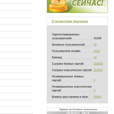
Статистика портала
Зарегистрированных
пользователей:
41268
Активных пользователей:
16
Пользователи онлайн:
2218
Команд:
44
Сыграно боевых партий:
162816
Сыграно классических партий:
253097
Незавершенных боевых
партий:
0
Незавершенных классических
партий:
0
Боевых расстановок в базе:
63919