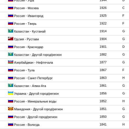
1944
D
Россия - Уфа
1926
C
Россия - Москва
1925
F
Россия - Ивангород
1922
F
Россия - Тверь
1914
G
Казахстан - Кустанай
1904
G
Грузия - Рустави
1901
D
Россия - Краснодар
1882
G
Казахстан - Другой город/регион
1877
G
Азербайджан - Нефтечала
1867
F
Россия - Тула
1863
H
Россия - Санкт-Петербург
1861
G
Казахстан - Алма-Ата
1856
G
Украина - Другой город/регион
1852
H
Россия - Минеральные воды
1851
G
Македония - Другой город/регион
1850
G
Россия - Другой город/регион
1841
H
Россия - Вологда