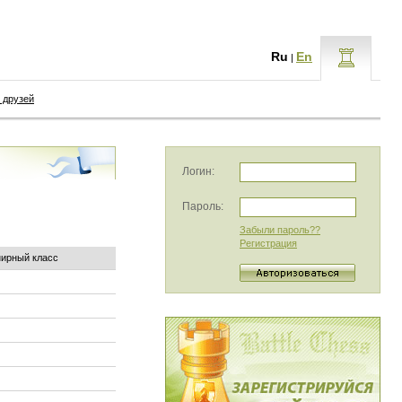
Ru
En
|
 друзей
Логин:
Пароль:
Забыли пароль??
Регистрация
нирный класс