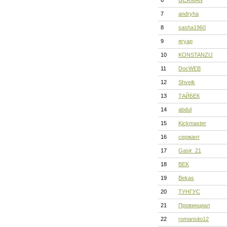
6
GERMAN
7
andryha
8
sasha1960
9
ягуар
10
KONSTANZIJ
11
DocWEB
12
Shveik
13
ТАЙБЕК
14
abdul
15
Kickmaster
16
сержант
17
Gasir_21
18
BEK
19
Bekas
20
ТУНГУС
21
Провинциал
22
romansito12