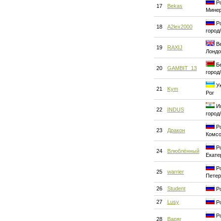
Ро
17
Bekas
Мине
Ро
18
A2lex2000
город
Ве
19
RAXIJ
Лондо
Бе
20
GAMBIT_13
город
Ук
21
Kym
Рог
Ин
22
INDUS
город
Ро
23
Дракон
Комсо
Ро
24
Влюблённый
Екате
Ро
25
warrier
Петер
26
Student
Ро
27
Lusy
Ро
Ро
28
Варяг