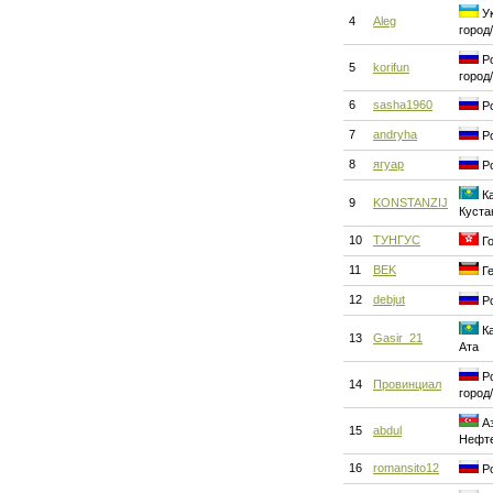
Ук
4
Aleg
город
Ро
5
korifun
город
6
sasha1960
Ро
7
andryha
Ро
8
ягуар
Ро
Ка
9
KONSTANZIJ
Куста
10
ТУНГУС
Го
11
BEK
Ге
12
debjut
Ро
Ка
13
Gasir_21
Ата
Ро
14
Провинциал
город
Аз
15
abdul
Нефт
16
romansito12
Ро