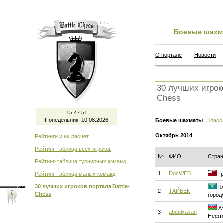
Боевые шахм
О портале
Новости
30 лучших игроко
Chess
15:47:52
Понедельник, 10.08.2026
Боевые шахматы
|
Класс
Октябрь 2014
Рейтинги и их расчет
Рейтинг-таблица всех игроков
№
ФИО
Стран
Рейтинг-таблица турнирных команд
1
DocWEB
Рейтинг-таблица малых команд
Гр
30 лучших игроков портала Battle-
Ка
2
ТАЙБЕК
Chess
город
Аз
3
abdulxasan
Нефт