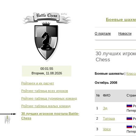
Боевые шахм
О портале
Новости
30 лучших игроко
Chess
00:01:55
Вторник, 11.08.2026
Боевые шахматы
|
Класс
Октябрь 2008
Рейтинги и их расчет
Рейтинг-таблица всех игроков
№
ФИО
Стран
Рейтинг-таблица турнирных команд
Рейтинг-таблица малых команд
Ро
1
Эд
Петер
30 лучших игроков портала Battle-
Chess
2
Татоша
Ро
Ро
3
Voice
Петер