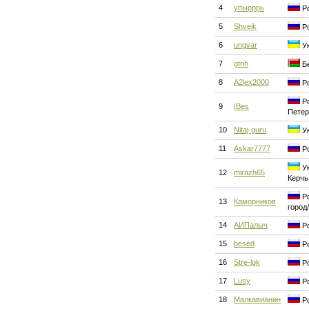
4
упырррь
Ро
5
Shveik
Ро
6
ungvar
Ук
7
gtnh
Бе
8
A2lex2000
Ро
Ро
9
IBes
Петер
10
Nitaj-guru
Ук
11
Askar7777
Ро
Ук
12
mirazh65
Керчь
Ро
13
Каморников
город
14
АИПалыч
Ро
15
besed
Ро
16
Stre-lok
Ро
17
Lusy
Ро
18
Малкавианин
Ро