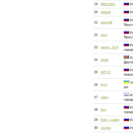
19
Mikeshish
Ро
20
eduard
Ро
Ро
21
slavchik
Ярос
Ро
22
serp
Ярос
Ро
23
pahan_1974
город
Аз
24
abdul
Друго
Ро
25
АРГУС
Новос
Ук
26
Kym
рог
Из
27
rubru
город
Ро
28
fors
город
29
Dark_Leader
Ро
30
s1zeist
Ро