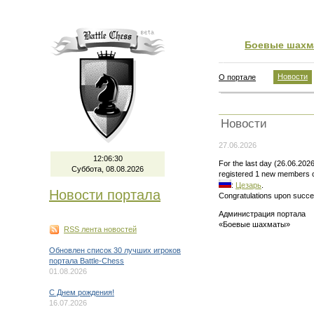
Боевые шахм
Новости
О портале
Новости
27.06.2026
12:06:30
For the last day (26.06.202
Суббота, 08.08.2026
registered 1 new members o
:
Цезарь
.
Новости портала
Congratulations upon succes
Администрация портала
«Боевые шахматы»
RSS лента новостей
Обновлен список 30 лучших игроков
портала Battle-Chess
01.08.2026
C Днем рождения!
16.07.2026