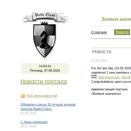
Боевые шахм
Новости
О портале
Новости
23.05.2026
14:04:41
For the last day (22.05.202
Пятница, 07.08.2026
registered 2 new members o
:
Shizomaniyack
,
MaxKr
Новости портала
Congratulations upon succes
Администрация портала
«Боевые шахматы»
RSS лента новостей
Обновлен список 30 лучших игроков
портала Battle-Chess
01.08.2026
C Днем рождения!
16.07.2026