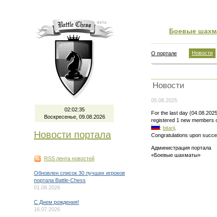
Боевые шахм
Новости
О портале
Новости
05.08.2025
02:02:35
For the last day (04.08.202
Воскресенье, 09.08.2026
registered 1 new members o
:
bitarij
.
Новости портала
Congratulations upon succes
Администрация портала
«Боевые шахматы»
RSS лента новостей
Обновлен список 30 лучших игроков
портала Battle-Chess
01.08.2026
C Днем рождения!
16.07.2026