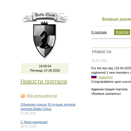
Боевые шахм
Новости
О портале
Новости
16.04.2025
18:59:54
For the last day (15.04.202
Пятница, 07.08.2026
registered 1 new members o
:
Maliah634
.
Новости портала
Congratulations upon succes
Администрация портала
«Боевые шахматы»
RSS лента новостей
Обновлен список 30 лучших игроков
портала Battle-Chess
01.08.2026
C Днем рождения!
16.07.2026