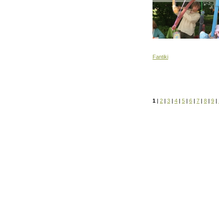
Fantiki
1
|
2
|
3
|
4
|
5
|
6
|
7
|
8
|
9
|