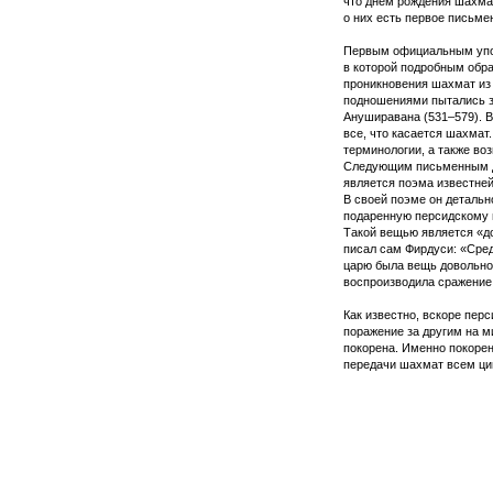
что днем рождения шахмат
о них есть первое письмен
Первым официальным упо
в которой подробным обр
проникновения шахмат из
подношениями пытались з
Ануширавана (531–579). В
все, что касается шахмат
терминологии, а также во
Следующим письменным 
является поэма известней
В своей поэме он деталь
подаренную персидскому 
Такой вещью является «до
писал сам Фирдуси: «Сре
царю была вещь довольно 
воспроизводила сражение 
Как известно, вскоре пер
поражение за другим на м
покорена. Именно покоре
передачи шахмат всем ци