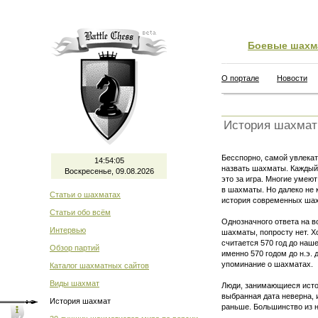
Боевые шахм
О портале
Новости
История шахмат
Бесспорно, самой увлекат
14:54:05
назвать шахматы. Каждый 
Воскресенье, 09.08.2026
это за игра. Многие умеют
в шахматы. Но далеко не 
Статьи о шахматах
история современных шах
Статьи обо всём
Однозначного ответа на в
Интервью
шахматы, попросту нет. 
считается 570 год до наш
Обзор партий
именно 570 годом до н.э.
упоминание о шахматах.
Каталог шахматных сайтов
Виды шахмат
Люди, занимающиеся истор
выбранная дата неверна,
История шахмат
раньше. Большинство из н