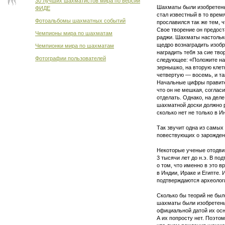
30 лучших шахматистов мира по версии
Шахматы были изобретены 
ФИДЕ
стал известный в то врем
Фотоальбомы шахматных событий
прославился так же тем, ч
Свое творение он предост
Чемпионы мира по шахматам
раджи. Шахматы настолько
щедро вознаградить изобр
Чемпионки мира по шахматам
наградить тебя за сие тво
Фотографии пользователей
следующее: «Положите на 
зернышко, на вторую клет
четвертую — восемь, и та
Начальные цифры правите
что он не мешкая, согласи
отделать. Однако, на деле
шахматной доски должно р
сколько нет не только в И
Так звучит одна из самых
повествующих о зарожден
Некоторые ученые отодвиг
3 тысячи лет до н.э. В по
о том, что именно в это 
в Индии, Ираке и Египте. 
подтверждаются археолог
Сколько бы теорий не было
шахматы были изобретены 
официальной датой их осн
А их попросту нет. Поэто