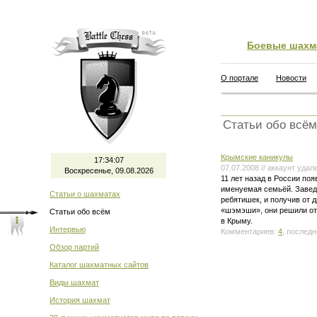
Боевые шахм
О портале
Новости
Статьи обо всём
Крымские каникулы
17:34:07
07.07.2008 // аккаунт удал
Воскресенье, 09.08.2026
11 лет назад в России по
именуемая семьёй. Завед
Статьи о шахматах
ребятишек, и получив от 
«шэмэши», они решили о
Статьи обо всём
в Крыму.
Интервью
Комментариев:
4
, последн
Обзор партий
Каталог шахматных сайтов
Виды шахмат
История шахмат