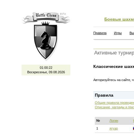
Боевые шахм
Правила
Игры
Вы
Активные турни
Классические шах
01:00:22
Воскресенье, 09.08.2026
Авторизуйтесь на сайте, 
Правила
Общие правила проведен
Описание, награды и при
№
Логин
1
ягуар