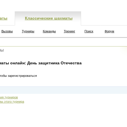
аты
Классические шахматы
Вызовы
Турниры
Команды
Тренинг
Поиск
Форум
ры
аты онлайн: День защитника Отечества
чтобы зарегистрироваться
ия турниров
зы этого турнира