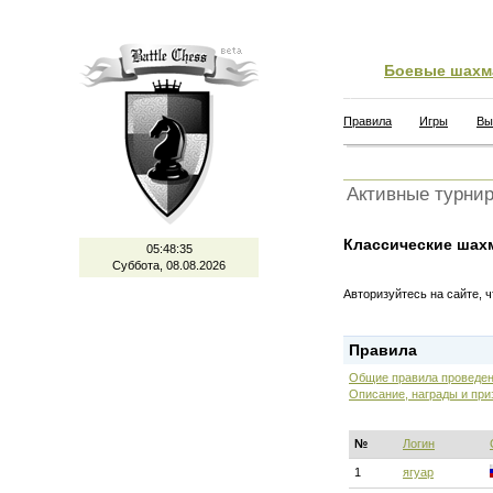
Боевые шахм
Правила
Игры
Вы
Активные турни
Классические шах
05:48:36
Суббота, 08.08.2026
Авторизуйтесь на сайте, 
Правила
Общие правила проведен
Описание, награды и при
№
Логин
1
ягуар