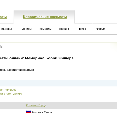
аты
Классические шахматы
Вызовы
Турниры
Команды
Тренинг
Поиск
Форум
ры
маты онлайн: Мемориал Бобби Фишера
чтобы зарегистрироваться
ия турниров
зы этого турнира
Страна - Город
Россия - Тверь