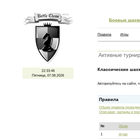
Боевые шахм
Правила
Игры
Активные турни
Классические шах
22:33:46
Пятница, 07.08.2026
Авторизуйтесь на сайте, 
Правила
Общие правила проведен
Описание, награды и при
№
Логин
1
ягуар