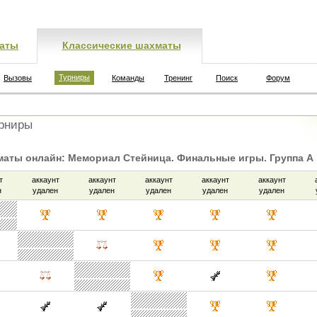
аты
Классические шахматы
Турниры
Вызовы
Команды
Тренинг
Поиск
Форум
рниры
маты онлайн: Мемориал Стейница. Финальные игры. Группа A
т
аккаунт
аккаунт
аккаунт
аккаунт
аккаунт
н
удален
удален
удален
удален
удален