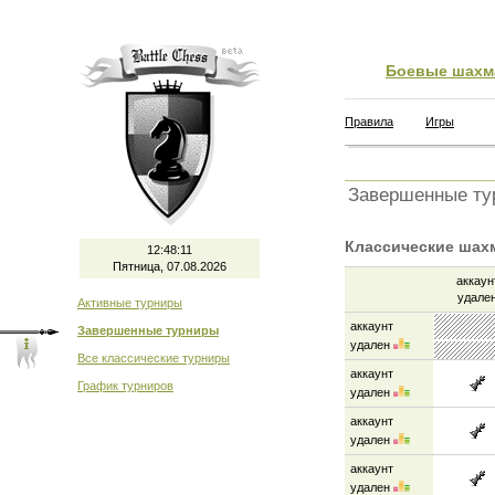
Боевые шахм
Правила
Игры
Завершенные ту
Классические шах
12:48:12
Пятница, 07.08.2026
аккаун
удале
Активные турниры
аккаунт
Завершенные турниры
удален
Все классические турниры
аккаунт
График турниров
удален
аккаунт
удален
аккаунт
удален