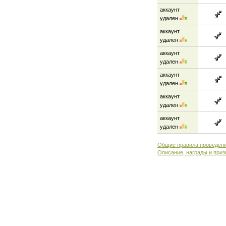
аккаунт
удален
аккаунт
удален
аккаунт
удален
аккаунт
удален
аккаунт
удален
аккаунт
удален
Общие правила проведени
Описание, награды и приз