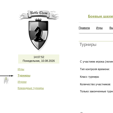
Боевые шахм
Правила
Игры
Вы
Турниры
14:07:53
Понедельник, 10.08.2026
С участием игрока (логин
Игры
Тип контроля времени:
Турниры
Класс турнира:
Игроки
Количество участников:
Командные турниры
Только законченные тур