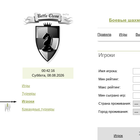
Боевые шахм
Правила
Игры
Вы
Игроки
00:42:16
Имя игрока:
Суббота, 08.08.2026
Мин рейтинг:
Игры
Макс рейтинг:
Турниры
Мин сыграно игр:
Игроки
Страна проживания:
Командные турниры
Город проживания:
Игрок