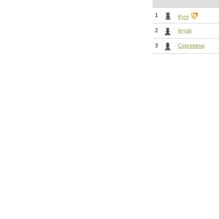
1
Kym
2
ягуар
3
Сергеевна