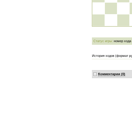
Статус игры:
номер хода
История ходов (формат pg
Комментарии (0)