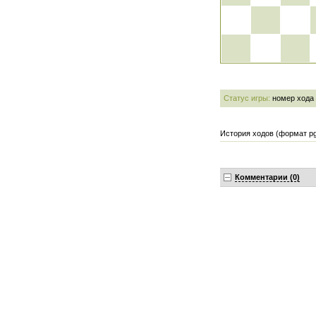
Статус игры:
номер хода
История ходов (формат pg
Комментарии (0)