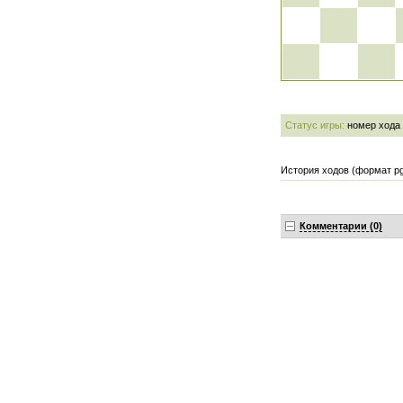
Статус игры:
номер хода
История ходов (формат pg
Комментарии (0)