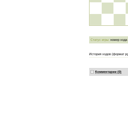
Статус игры:
номер хода
История ходов (формат pg
Комментарии (0)