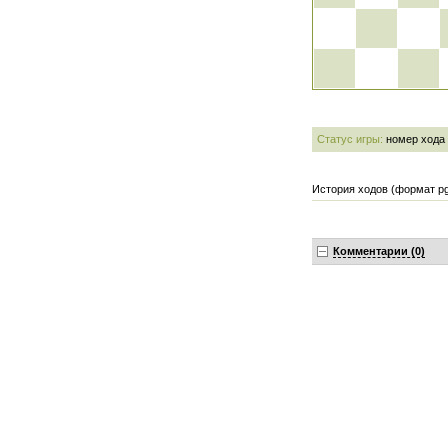
Статус игры:
номер хода
История ходов (формат pg
Комментарии (0)