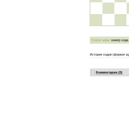
Статус игры:
номер хода
История ходов (формат pg
Комментарии (0)