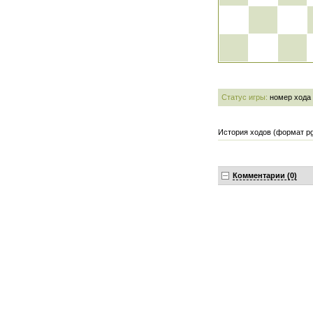
Статус игры:
номер хода
История ходов (формат pg
Комментарии (0)