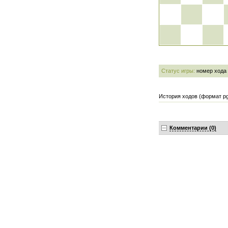
Статус игры:
номер хода
История ходов (формат pg
Комментарии (0)