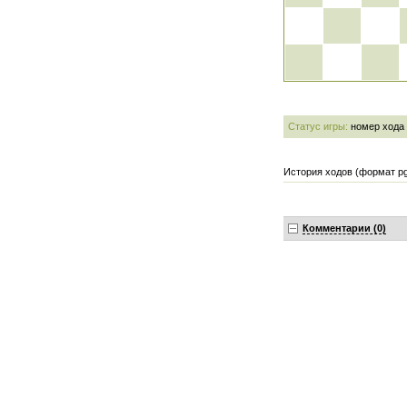
Статус игры:
номер хода
История ходов (формат pg
Комментарии (0)