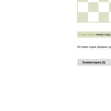
Статус игры:
номер хода
История ходов (формат pg
Комментарии (0)