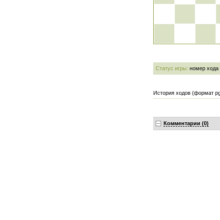
Статус игры:
номер хода
История ходов (формат pg
Комментарии (0)