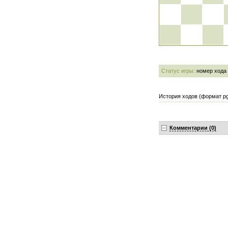
Статус игры:
номер хода
История ходов (формат pg
Комментарии (0)