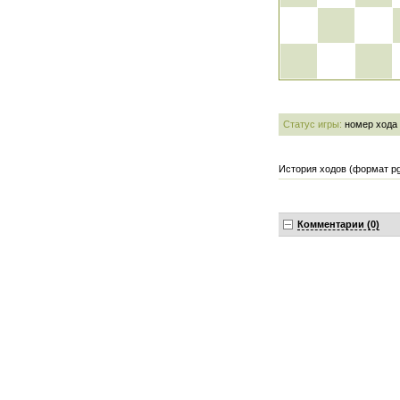
Статус игры:
номер хода
История ходов (формат pg
Комментарии (0)