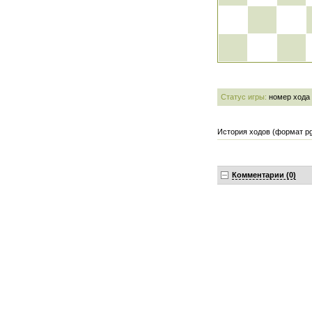
Статус игры:
номер хода
История ходов (формат pg
Комментарии (0)