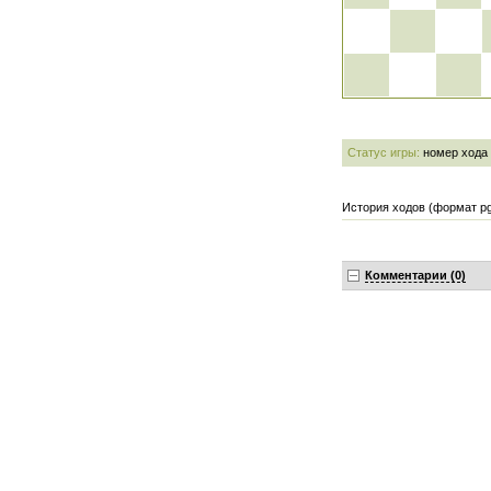
Статус игры:
номер хода
История ходов (формат pg
Комментарии (0)