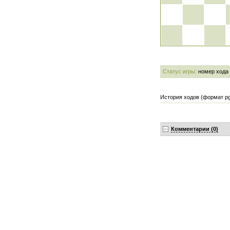
Статус игры:
номер хода
История ходов (формат pg
Комментарии (0)