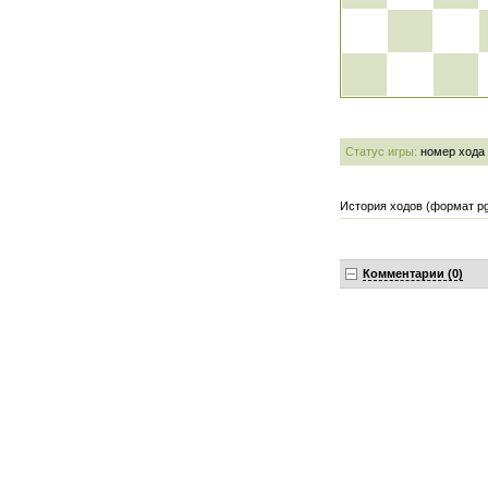
Статус игры:
номер хода
История ходов (формат pg
Комментарии (0)