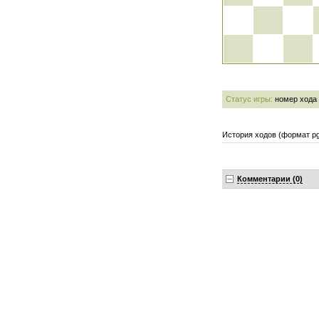
Статус игры:
номер хода
История ходов (формат pg
Комментарии (0)