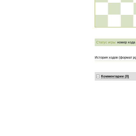
Статус игры:
номер хода
История ходов (формат pg
Комментарии (0)