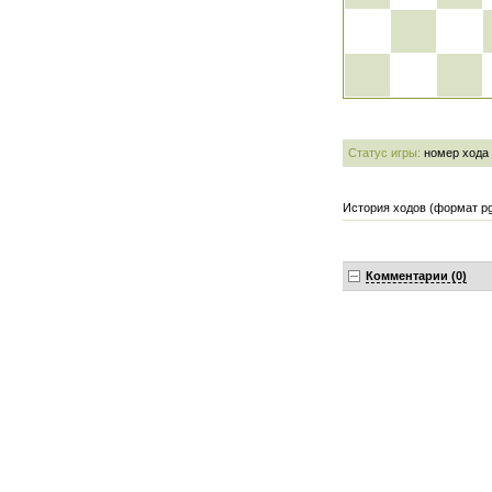
Статус игры:
номер хода
История ходов (формат pg
Комментарии (0)