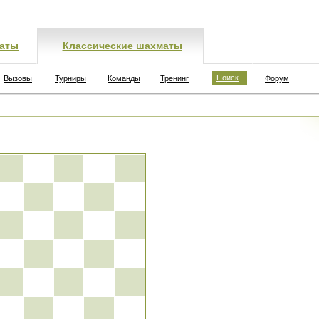
аты
Классические шахматы
Поиск
Вызовы
Турниры
Команды
Тренинг
Форум