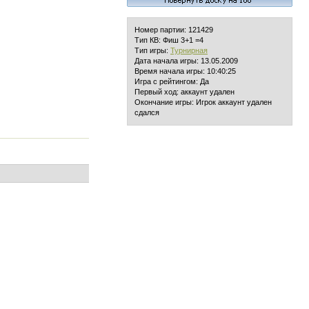
Номер партии: 121429
Тип КВ: Фиш 3+1 =4
Тип игры:
Турнирная
Дата начала игры: 13.05.2009
Время начала игры: 10:40:25
Игра с рейтингом: Да
Первый ход: аккаунт удален
Окончание игры: Игрок аккаунт удален
сдался