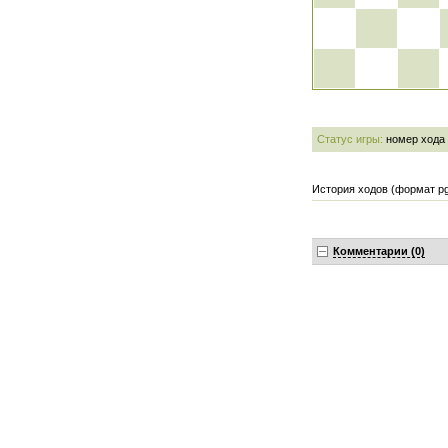
Статус игры:
номер хода
История ходов (формат pg
Комментарии (0)