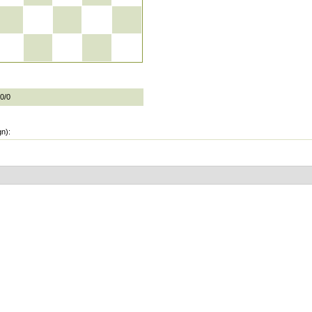
0
/
0
n):