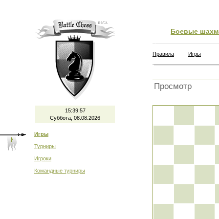
Боевые шахм
Правила
Игры
Просмотр
15:39:57
Суббота, 08.08.2026
Игры
Турниры
Игроки
Командные турниры