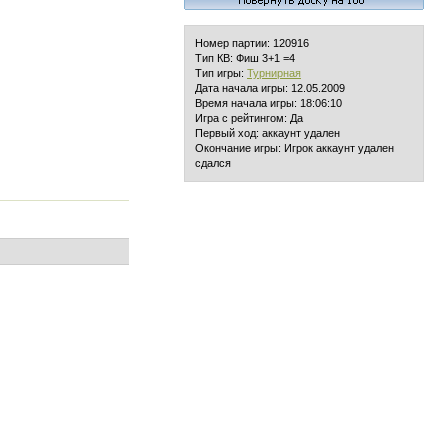
Номер партии: 120916
Тип КВ: Фиш 3+1 =4
Тип игры:
Турнирная
Дата начала игры: 12.05.2009
Время начала игры: 18:06:10
Игра с рейтингом: Да
Первый ход: аккаунт удален
Окончание игры: Игрок аккаунт удален
сдался