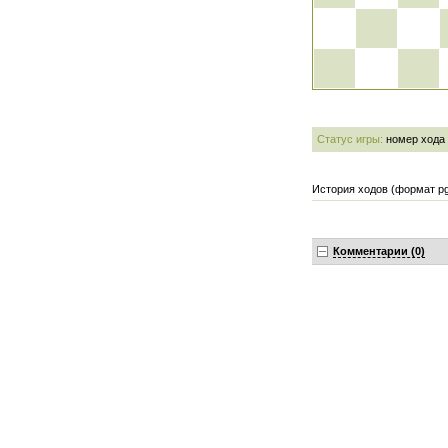
Статус игры:
номер хода
История ходов (формат pg
Комментарии (0)