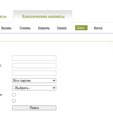
аты
Классические шахматы
Поиск
Вызовы
Турниры
Команды
Тренинг
Форум
):
м: