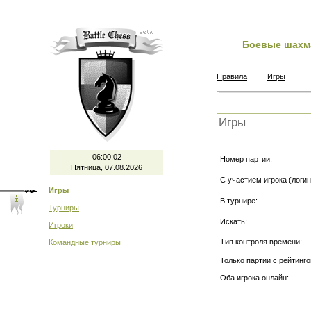
Боевые шахм
Правила
Игры
Игры
06:00:03
Номер партии:
Пятница, 07.08.2026
С участием игрока (логин
Игры
В турнире:
Турниры
Искать:
Игроки
Тип контроля времени:
Командные турниры
Только партии с рейтинго
Оба игрока онлайн: