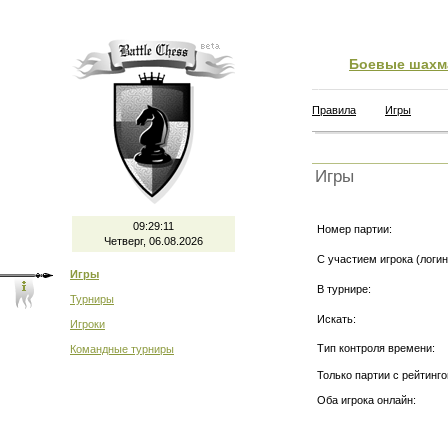
Боевые шахм
Правила
Игры
Игры
09:29:11
Номер партии:
Четверг, 06.08.2026
С участием игрока (логин
Игры
В турнире:
Турниры
Искать:
Игроки
Тип контроля времени:
Командные турниры
Только партии с рейтинго
Оба игрока онлайн: