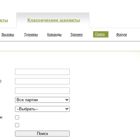
аты
Классические шахматы
Поиск
Вызовы
Турниры
Команды
Тренинг
Форум
):
м: