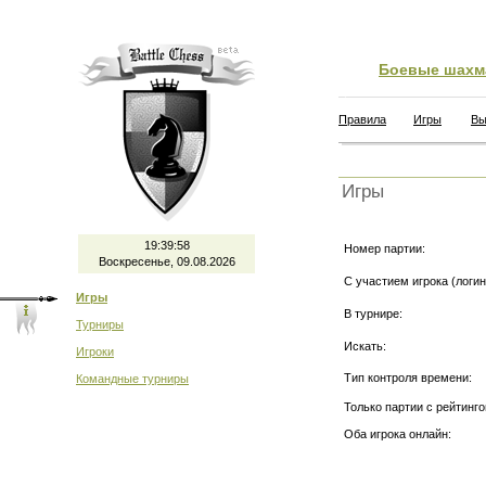
Боевые шахм
Правила
Игры
Вы
Игры
19:39:59
Номер партии:
Воскресенье, 09.08.2026
С участием игрока (логин
Игры
В турнире:
Турниры
Искать:
Игроки
Тип контроля времени:
Командные турниры
Только партии с рейтинго
Оба игрока онлайн: