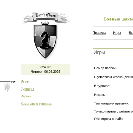
Боевые шахм
Правила
Игры
Вы
Игры
22:40:02
Номер партии:
Четверг, 06.08.2026
С участием игрока (логин
Игры
В турнире:
Турниры
Искать:
Игроки
Тип контроля времени:
Командные турниры
Только партии с рейтинго
Оба игрока онлайн: