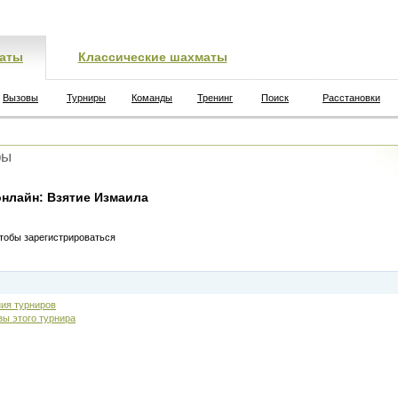
аты
Классические шахматы
Вызовы
Турниры
Команды
Тренинг
Поиск
Расстановки
ры
нлайн: Взятие Измаила
чтобы зарегистрироваться
ия турниров
зы этого турнира