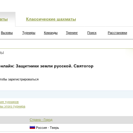
аты
Классические шахматы
Вызовы
Турниры
Команды
Тренинг
Поиск
Расстановки
ры
нлайн: Защитники земли русской. Святогор
чтобы зарегистрироваться
ия турниров
зы этого турнира
Страна - Город
Россия - Тверь