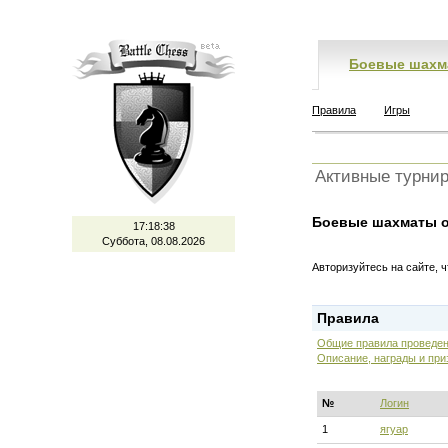
Боевые шахм
Правила
Игры
Активные турни
Боевые шахматы о
17:18:38
Суббота, 08.08.2026
Авторизуйтесь на сайте, 
Правила
Общие правила проведен
Описание, награды и при
№
Логин
1
ягуар